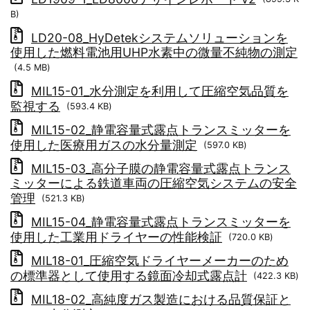
B)
LD20-08_HyDetekシステムソリューションを
使用した燃料電池用UHP水素中の微量不純物の測定
(4.5 MB)
MIL15-01_水分測定を利用して圧縮空気品質を
監視する
(593.4 KB)
MIL15-02_静電容量式露点トランスミッターを
使用した医療用ガスの水分量測定
(597.0 KB)
MIL15-03_高分子膜の静電容量式露点トランス
ミッターによる鉄道車両の圧縮空気システムの安全
管理
(521.3 KB)
MIL15-04_静電容量式露点トランスミッターを
使用した工業用ドライヤーの性能検証
(720.0 KB)
MIL18-01_圧縮空気ドライヤーメーカーのため
の標準器として使用する鏡面冷却式露点計
(422.3 KB)
MIL18-02_高純度ガス製造における品質保証と