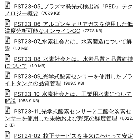
PST23-05_プラズマ発光式検出器『PED』テク
ノロジー概要
(767.9 KB)
PST23-06_アルゴンキャリアガスを使用した低
濃度分析可能なオンラインGC
(737.8 KB)
PST23-07_水素社会とは。水素製造について解
説
(1.0 MB)
PST23-08_水素社会とは。水素品質と品質維持
について
(1.0 MB)
PST23-09_光学式酸素センサーを使用したブラ
イトタンクの品質管理
(999.5 KB)
PST23-10_水素社会とは。工業用水素について
解説
(988.9 KB)
PST23-11_光学式酸素センサーと二酸化炭素セ
ンサーを使用した果物および野菜の鮮度管理
(1,022.
2 KB)
PST24-02_校正サービスを将来にわたって安定