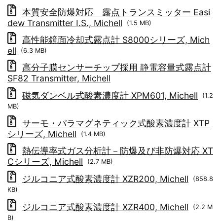
本質安全防爆対応 露点トランスミッター Easi
dew Transmitter I.S., Michell
(1.5 MB)
高性能鏡面冷却式露点計 S8000シリーズ, Mich
ell
(6.3 MB)
高分子膜センサーチップ採用 静電容量式露点計
SF82 Transmitter, Michell
磁気ダンベル式酸素濃度計 XPM601, Michell
(1.2
MB)
サーモ・パラマグネティック式酸素濃度計 XTP
シリーズ, Michell
(1.4 MB)
熱伝導率式ガス分析計－防爆及び非防爆対応 XT
Cシリーズ, Michell
(2.7 MB)
ジルコニア式酸素濃度計 XZR200, Michell
(858.8
KB)
ジルコニア式酸素濃度計 XZR400, Michell
(2.2 M
B)