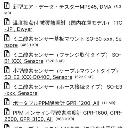
新型エア・データ・テスターMPS45, DMA
(6.3
MB)
温度接点付 被覆熱電対（国内在庫モデル） 1TC
-JP , Dwyer
ミニ酸素センサー基板マウント SO-B0-xxx, Se
nsore
(483.1 KB)
ミニ酸素センサー（フランジ取付タイプ） SO-
B1-XXX, Sensore
(520.6 KB)
小型酸素センサー（ケーブルマウントタイプ）
SO-E2-XXX-D040C, Sensore
(522.9 KB)
ミニ酸素センサー（ホース接続タイプ） SO-E3
-xxx, Sensore
ポータブルPPM酸素計 GPR-1200, AII
(1.1 MB)
PPM オンライン型酸素濃度計 GPR-1600, GPR-
2600, GPR-3100, AII
(868.0 KB)