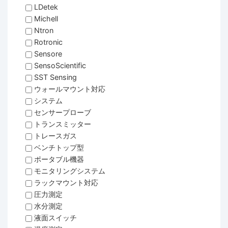
LDetek
Michell
Ntron
Rotronic
Sensore
SensoScientific
SST Sensing
ウォールマウント対応
システム
センサープローブ
トランスミッター
トレースガス
ベンチトップ型
ポータブル機器
モニタリングシステム
ラックマウント対応
圧力測定
水分測定
液面スイッチ