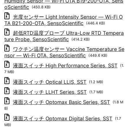
Humidity Sensor ― Wi-Fi OTA B19-200-OTA, Sens
oScientific
(450.8 KB)
光度センサー Light Intensity Sensor ― Wi-Fi O
TA B21-200-OTA, SensoScientific
(446.4 KB)
超低RTD温度プローブ Ultra-Low RTD Tempera
ture Probe, SensoScientific
(414.2 KB)
ワクチン温度センサー Vaccine Temperature Se
nsor ― Wi-Fi OTA, SensoScientific
(449.6 KB)
液面スイッチ High Performance Series, SST
(1.
7 MB)
液面スイッチ Optical LLIS, SST
(1.2 MB)
液面スイッチ LLHT Series, SST
(1.7 MB)
液面スイッチ Optomax Basic Series, SST
(1.8 M
B)
液面スイッチ Optomax Digital Series, SST
(1.7
MB)