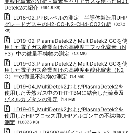
亜酸化窒素の分析－窒素キャリアガスを使ったMulti
Detek2の紹介
(664.8 KB)
LD18-02_PPBレベルの測定 半導体製造用UHP
グレードガス中のH2-CO-N2-CH4-CO2分析
(827.2
KB)
LD19-02_PlasmaDetek2とMultiDetek2 GCを使
用した電子ガス産業向けの高純度三フッ化窒素（N
F3）中の微量不純物の測定
(1.3 MB)
LD19-03_PlasmaDetek2とMultiDetek2 GCを使
用した電子ガス産業向けの高純度亜酸化窒素（N2
O）中の微量不純物の測定
(1.4 MB)
LD19-04_MultiDetek2およびPlasmaDetek2を
使用した天然ガス中のTHT-TBMに結合した硫黄及
びメルカプタンの測定
(1.4 MB)
LD19-05_MultiDetek2およびPlasmaDetek2を
使用したHIPプロセス用UHPアルゴン中の不純物の
測定
(1,007.6 KB)
LD1909-1_LD8000デザインレポート v2
(899.3 K