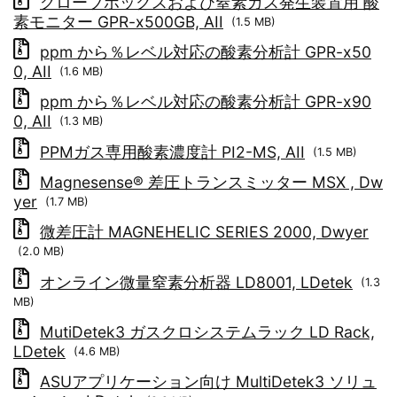
グローブボックスおよび窒素ガス発生装置用 酸
素モニター GPR-x500GB, AII
(1.5 MB)
ppm から％レベル対応の酸素分析計 GPR-x50
0, AII
(1.6 MB)
ppm から％レベル対応の酸素分析計 GPR-x90
0, AII
(1.3 MB)
PPMガス専用酸素濃度計 PI2-MS, AII
(1.5 MB)
Magnesense® 差圧トランスミッター MSX , Dw
yer
(1.7 MB)
微差圧計 MAGNEHELIC SERIES 2000, Dwyer
(2.0 MB)
オンライン微量窒素分析器 LD8001, LDetek
(1.3
MB)
MutiDetek3 ガスクロシステムラック LD Rack,
LDetek
(4.6 MB)
ASUアプリケーション向け MultiDetek3 ソリュ