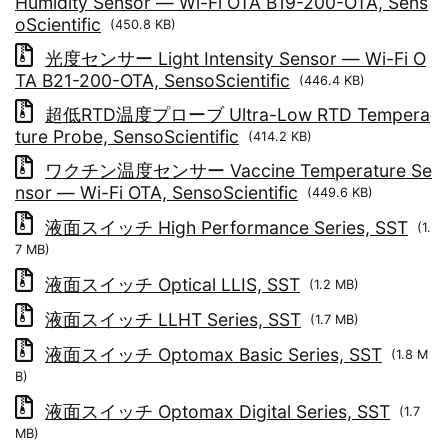
Humidity Sensor ― Wi-Fi OTA B19-200-OTA, Sens
oScientific
(450.8 KB)
光度センサー Light Intensity Sensor ― Wi-Fi O
TA B21-200-OTA, SensoScientific
(446.4 KB)
超低RTD温度プローブ Ultra-Low RTD Tempera
ture Probe, SensoScientific
(414.2 KB)
ワクチン温度センサー Vaccine Temperature Se
nsor ― Wi-Fi OTA, SensoScientific
(449.6 KB)
液面スイッチ High Performance Series, SST
(1.
7 MB)
液面スイッチ Optical LLIS, SST
(1.2 MB)
液面スイッチ LLHT Series, SST
(1.7 MB)
液面スイッチ Optomax Basic Series, SST
(1.8 M
B)
液面スイッチ Optomax Digital Series, SST
(1.7
MB)