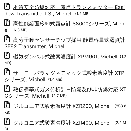
本質安全防爆対応 露点トランスミッター Easi
dew Transmitter I.S., Michell
(1.5 MB)
高性能鏡面冷却式露点計 S8000シリーズ, Mich
ell
(6.3 MB)
高分子膜センサーチップ採用 静電容量式露点計
SF82 Transmitter, Michell
磁気ダンベル式酸素濃度計 XPM601, Michell
(1.2
MB)
サーモ・パラマグネティック式酸素濃度計 XTP
シリーズ, Michell
(1.4 MB)
熱伝導率式ガス分析計－防爆及び非防爆対応 XT
Cシリーズ, Michell
(2.7 MB)
ジルコニア式酸素濃度計 XZR200, Michell
(858.8
KB)
ジルコニア式酸素濃度計 XZR400, Michell
(2.2 M
B)