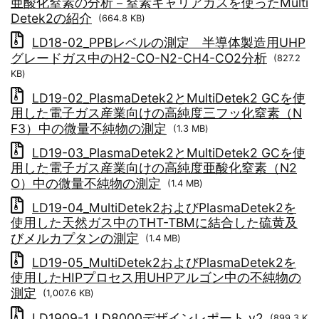
亜酸化窒素の分析－窒素キャリアガスを使ったMulti
Detek2の紹介
(664.8 KB)
LD18-02_PPBレベルの測定 半導体製造用UHP
グレードガス中のH2-CO-N2-CH4-CO2分析
(827.2
KB)
LD19-02_PlasmaDetek2とMultiDetek2 GCを使
用した電子ガス産業向けの高純度三フッ化窒素（N
F3）中の微量不純物の測定
(1.3 MB)
LD19-03_PlasmaDetek2とMultiDetek2 GCを使
用した電子ガス産業向けの高純度亜酸化窒素（N2
O）中の微量不純物の測定
(1.4 MB)
LD19-04_MultiDetek2およびPlasmaDetek2を
使用した天然ガス中のTHT-TBMに結合した硫黄及
びメルカプタンの測定
(1.4 MB)
LD19-05_MultiDetek2およびPlasmaDetek2を
使用したHIPプロセス用UHPアルゴン中の不純物の
測定
(1,007.6 KB)
LD1909-1_LD8000デザインレポート v2
(899.3 K