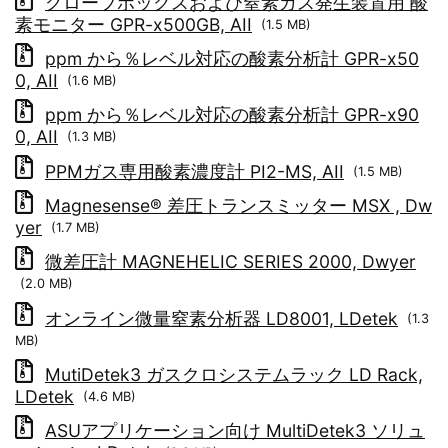
グローブボックスおよび窒素ガス発生装置用 酸
素モニター GPR-x500GB, AII
(1.5 MB)
ppm から％レベル対応の酸素分析計 GPR-x50
0, AII
(1.6 MB)
ppm から％レベル対応の酸素分析計 GPR-x90
0, AII
(1.3 MB)
PPMガス専用酸素濃度計 PI2-MS, AII
(1.5 MB)
Magnesense® 差圧トランスミッター MSX , Dw
yer
(1.7 MB)
微差圧計 MAGNEHELIC SERIES 2000, Dwyer
(2.0 MB)
オンライン微量窒素分析器 LD8001, LDetek
(1.3
MB)
MutiDetek3 ガスクロシステムラック LD Rack,
LDetek
(4.6 MB)
ASUアプリケーション向け MultiDetek3 ソリュ