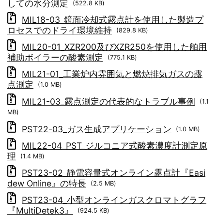
しての水分測定
(522.8 KB)
MIL18-03_鏡面冷却式露点計を使用した製造プ
ロセスでのドライ環境維持
(829.8 KB)
MIL20-01_XZR200及びXZR250を使用した舶用
補助ボイラーの酸素測定
(775.1 KB)
MIL21-01_工業炉内雰囲気と燃焼排気ガスの露
点測定
(1.0 MB)
MIL21-03_露点測定の代表的なトラブル事例
(1.1
MB)
PST22-03_ガス生成アプリケーション
(1.0 MB)
MIL22-04_PST_ジルコニア式酸素濃度計測定原
理
(1.4 MB)
PST23-02_静電容量式オンライン露点計『Easi
dew Online』の特長
(2.5 MB)
PST23-04_小型オンラインガスクロマトグラフ
『MultiDetek3』
(924.5 KB)