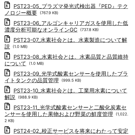
PST23-05_プラズマ発光式検出器『PED』テク
ノロジー概要
(767.9 KB)
PST23-06_アルゴンキャリアガスを使用した低
濃度分析可能なオンラインGC
(737.8 KB)
PST23-07_水素社会とは。水素製造について解
説
(1.0 MB)
PST23-08_水素社会とは。水素品質と品質維持
について
(1.0 MB)
PST23-09_光学式酸素センサーを使用したブラ
イトタンクの品質管理
(999.5 KB)
PST23-10_水素社会とは。工業用水素について
解説
(988.9 KB)
PST23-11_光学式酸素センサーと二酸化炭素セ
ンサーを使用した果物および野菜の鮮度管理
(1,022.
2 KB)
PST24-02_校正サービスを将来にわたって安定