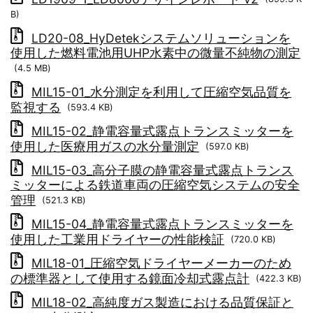
B)
LD20-08_HyDetekシステムソリューションを
使用した燃料電池用UHP水素中の微量不純物の測定
(4.5 MB)
MIL15-01_水分測定を利用して圧縮空気品質を
監視する
(593.4 KB)
MIL15-02_静電容量式露点トランスミッターを
使用した医療用ガスの水分量測定
(597.0 KB)
MIL15-03_高分子膜の静電容量式露点トランス
ミッターによる鉄道車両の圧縮空気システムの安全
管理
(521.3 KB)
MIL15-04_静電容量式露点トランスミッターを
使用した工業用ドライヤーの性能検証
(720.0 KB)
MIL18-01_圧縮空気ドライヤーメーカーのため
の標準器として使用する鏡面冷却式露点計
(422.3 KB)
MIL18-02_高純度ガス製造における品質保証と