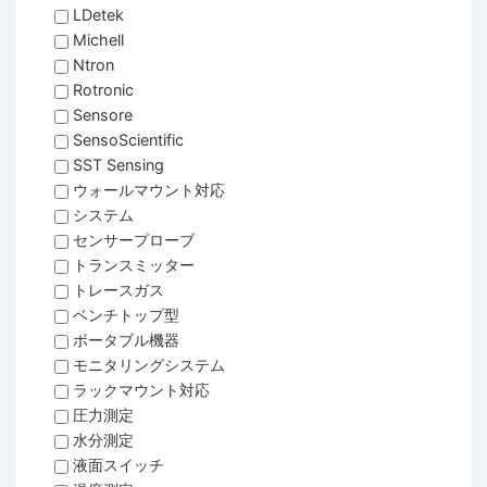
LDetek
Michell
Ntron
Rotronic
Sensore
SensoScientific
SST Sensing
ウォールマウント対応
システム
センサープローブ
トランスミッター
トレースガス
ベンチトップ型
ポータブル機器
モニタリングシステム
ラックマウント対応
圧力測定
水分測定
液面スイッチ