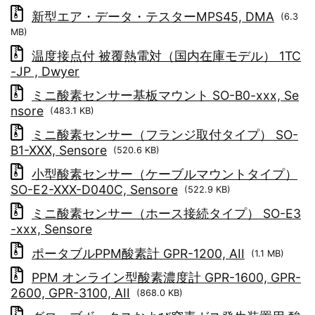
新型エア・データ・テスターMPS45, DMA
(6.3
MB)
温度接点付 被覆熱電対（国内在庫モデル） 1TC
-JP , Dwyer
ミニ酸素センサー基板マウント SO-B0-xxx, Se
nsore
(483.1 KB)
ミニ酸素センサー（フランジ取付タイプ） SO-
B1-XXX, Sensore
(520.6 KB)
小型酸素センサー（ケーブルマウントタイプ）
SO-E2-XXX-D040C, Sensore
(522.9 KB)
ミニ酸素センサー（ホース接続タイプ） SO-E3
-xxx, Sensore
ポータブルPPM酸素計 GPR-1200, AII
(1.1 MB)
PPM オンライン型酸素濃度計 GPR-1600, GPR-
2600, GPR-3100, AII
(868.0 KB)