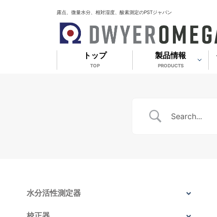
露点、微量水分、相対湿度、酸素測定のPSTジャパン
トップ
製品情報
TOP
PRODUCTS
水分活性測定器
校正器