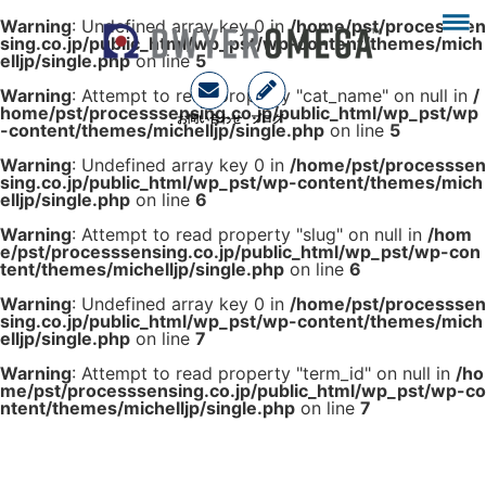
Warning
: Undefined array key 0 in
/home/pst/processsen
sing.co.jp/public_html/wp_pst/wp-content/themes/mich
elljp/single.php
on line
5
Warning
: Attempt to read property "cat_name" on null in
/
home/pst/processsensing.co.jp/public_html/wp_pst/wp
お問い合わせ
ブログ
-content/themes/michelljp/single.php
on line
5
Warning
: Undefined array key 0 in
/home/pst/processsen
sing.co.jp/public_html/wp_pst/wp-content/themes/mich
elljp/single.php
on line
6
Warning
: Attempt to read property "slug" on null in
/hom
e/pst/processsensing.co.jp/public_html/wp_pst/wp-con
tent/themes/michelljp/single.php
on line
6
Warning
: Undefined array key 0 in
/home/pst/processsen
sing.co.jp/public_html/wp_pst/wp-content/themes/mich
elljp/single.php
on line
7
Warning
: Attempt to read property "term_id" on null in
/ho
me/pst/processsensing.co.jp/public_html/wp_pst/wp-co
ntent/themes/michelljp/single.php
on line
7