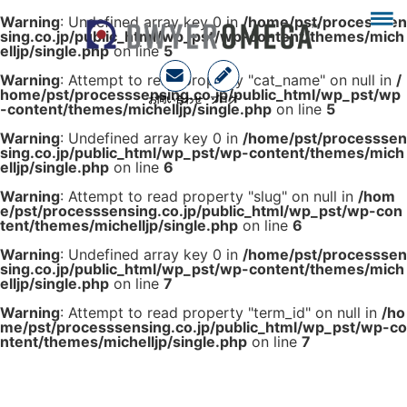
Warning
: Undefined array key 0 in
/home/pst/processsen
sing.co.jp/public_html/wp_pst/wp-content/themes/mich
elljp/single.php
on line
5
Warning
: Attempt to read property "cat_name" on null in
/
home/pst/processsensing.co.jp/public_html/wp_pst/wp
お問い合わせ
ブログ
-content/themes/michelljp/single.php
on line
5
Warning
: Undefined array key 0 in
/home/pst/processsen
sing.co.jp/public_html/wp_pst/wp-content/themes/mich
elljp/single.php
on line
6
Warning
: Attempt to read property "slug" on null in
/hom
e/pst/processsensing.co.jp/public_html/wp_pst/wp-con
tent/themes/michelljp/single.php
on line
6
Warning
: Undefined array key 0 in
/home/pst/processsen
sing.co.jp/public_html/wp_pst/wp-content/themes/mich
elljp/single.php
on line
7
Warning
: Attempt to read property "term_id" on null in
/ho
me/pst/processsensing.co.jp/public_html/wp_pst/wp-co
ntent/themes/michelljp/single.php
on line
7