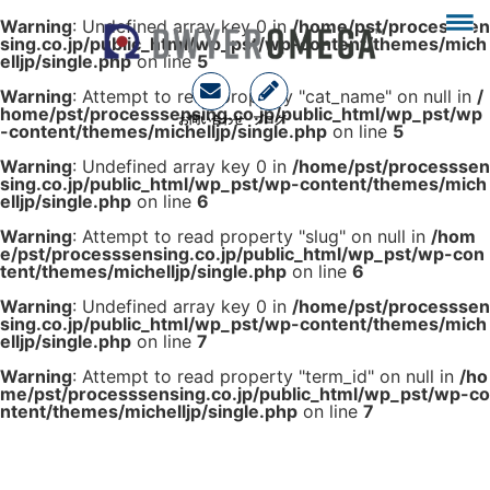
Warning
: Undefined array key 0 in
/home/pst/processsen
sing.co.jp/public_html/wp_pst/wp-content/themes/mich
elljp/single.php
on line
5
Warning
: Attempt to read property "cat_name" on null in
/
home/pst/processsensing.co.jp/public_html/wp_pst/wp
お問い合わせ
ブログ
-content/themes/michelljp/single.php
on line
5
Warning
: Undefined array key 0 in
/home/pst/processsen
sing.co.jp/public_html/wp_pst/wp-content/themes/mich
elljp/single.php
on line
6
Warning
: Attempt to read property "slug" on null in
/hom
e/pst/processsensing.co.jp/public_html/wp_pst/wp-con
tent/themes/michelljp/single.php
on line
6
Warning
: Undefined array key 0 in
/home/pst/processsen
sing.co.jp/public_html/wp_pst/wp-content/themes/mich
elljp/single.php
on line
7
Warning
: Attempt to read property "term_id" on null in
/ho
me/pst/processsensing.co.jp/public_html/wp_pst/wp-co
ntent/themes/michelljp/single.php
on line
7