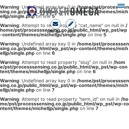
Warning
: Undefined array key 0 in
/home/pst/processsen
sing.co.jp/public_html/wp_pst/wp-content/themes/mich
elljp/single.php
on line
5
Warning
: Attempt to read property "cat_name" on null in
/
home/pst/processsensing.co.jp/public_html/wp_pst/wp
お問い合わせ
ブログ
-content/themes/michelljp/single.php
on line
5
Warning
: Undefined array key 0 in
/home/pst/processsen
sing.co.jp/public_html/wp_pst/wp-content/themes/mich
elljp/single.php
on line
6
Warning
: Attempt to read property "slug" on null in
/hom
e/pst/processsensing.co.jp/public_html/wp_pst/wp-con
tent/themes/michelljp/single.php
on line
6
Warning
: Undefined array key 0 in
/home/pst/processsen
sing.co.jp/public_html/wp_pst/wp-content/themes/mich
elljp/single.php
on line
7
Warning
: Attempt to read property "term_id" on null in
/ho
me/pst/processsensing.co.jp/public_html/wp_pst/wp-co
ntent/themes/michelljp/single.php
on line
7