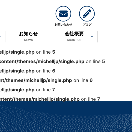
お問い合わせ
ブログ
お知らせ
会社概要
NEWS
ABOUT US
ljp/single.php
on line
5
ontent/themes/michelljp/single.php
on line
5
ljp/single.php
on line
6
t/themes/michelljp/single.php
on line
6
ljp/single.php
on line
7
tent/themes/michelljp/single.php
on line
7