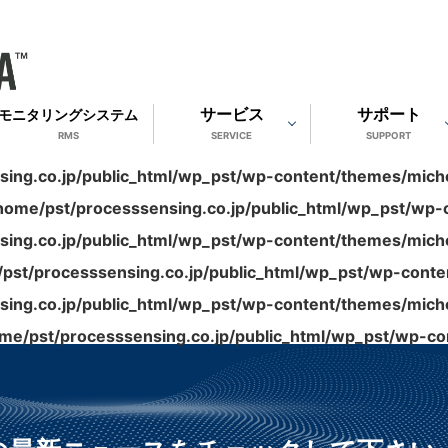
サービス
サポート
モニタリングシステム
RMS
SERVICE
SUPPORT
ing.co.jp/public_html/wp_pst/wp-content/themes/michel
home/pst/processsensing.co.jp/public_html/wp_pst/wp-c
ing.co.jp/public_html/wp_pst/wp-content/themes/michel
pst/processsensing.co.jp/public_html/wp_pst/wp-conten
ing.co.jp/public_html/wp_pst/wp-content/themes/michel
me/pst/processsensing.co.jp/public_html/wp_pst/wp-con