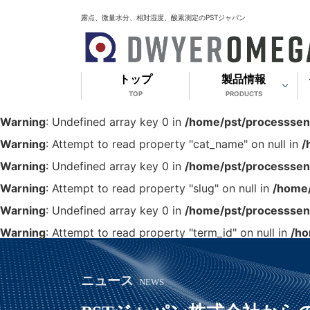
露点、微量水分、相対湿度、酸素測定のPSTジャパン
トップ
製品情報
TOP
PRODUCTS
Warning
: Undefined array key 0 in
/home/pst/processsens
Warning
: Attempt to read property "cat_name" on null in
/
Warning
: Undefined array key 0 in
/home/pst/processsens
Warning
: Attempt to read property "slug" on null in
/home/
Warning
: Undefined array key 0 in
/home/pst/processsens
Warning
: Attempt to read property "term_id" on null in
/ho
ニュース
NEWS