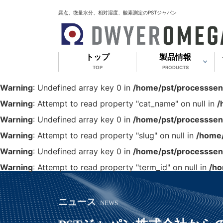
露点、微量水分、相対湿度、酸素測定のPSTジャパン
トップ
製品情報
TOP
PRODUCTS
Warning
: Undefined array key 0 in
/home/pst/processsens
Warning
: Attempt to read property "cat_name" on null in
/
Warning
: Undefined array key 0 in
/home/pst/processsens
Warning
: Attempt to read property "slug" on null in
/home/
Warning
: Undefined array key 0 in
/home/pst/processsens
Warning
: Attempt to read property "term_id" on null in
/ho
ニュース
NEWS