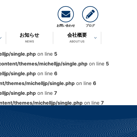
お問い合わせ
ブログ
お知らせ
会社概要
NEWS
ABOUT US
ljp/single.php
on line
5
ontent/themes/michelljp/single.php
on line
5
ljp/single.php
on line
6
t/themes/michelljp/single.php
on line
6
ljp/single.php
on line
7
tent/themes/michelljp/single.php
on line
7