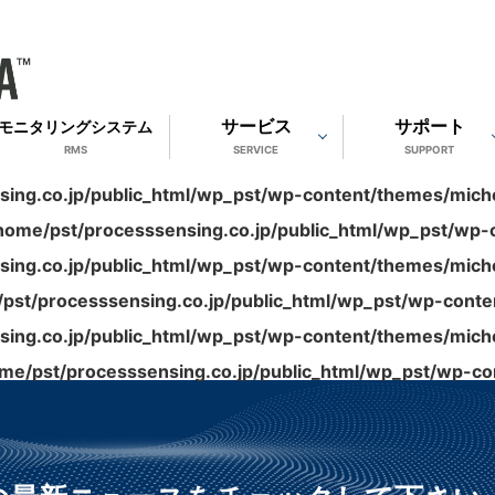
サービス
サポート
モニタリングシステム
RMS
SERVICE
SUPPORT
ing.co.jp/public_html/wp_pst/wp-content/themes/michel
home/pst/processsensing.co.jp/public_html/wp_pst/wp-c
ing.co.jp/public_html/wp_pst/wp-content/themes/michel
pst/processsensing.co.jp/public_html/wp_pst/wp-conten
ing.co.jp/public_html/wp_pst/wp-content/themes/michel
me/pst/processsensing.co.jp/public_html/wp_pst/wp-con