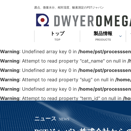
露点、微量水分、相対湿度、酸素測定のPSTジャパン
トップ
製品情報
TOP
PRODUCTS
Warning
: Undefined array key 0 in
/home/pst/processsens
Warning
: Attempt to read property "cat_name" on null in
/
Warning
: Undefined array key 0 in
/home/pst/processsens
Warning
: Attempt to read property "slug" on null in
/home/
Warning
: Undefined array key 0 in
/home/pst/processsens
Warning
: Attempt to read property "term_id" on null in
/ho
ニュース
NEWS