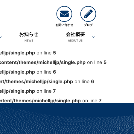
お問い合わせ
ブログ
お知らせ
会社概要
NEWS
ABOUT US
ljp/single.php
on line
5
ontent/themes/michelljp/single.php
on line
5
ljp/single.php
on line
6
t/themes/michelljp/single.php
on line
6
ljp/single.php
on line
7
tent/themes/michelljp/single.php
on line
7