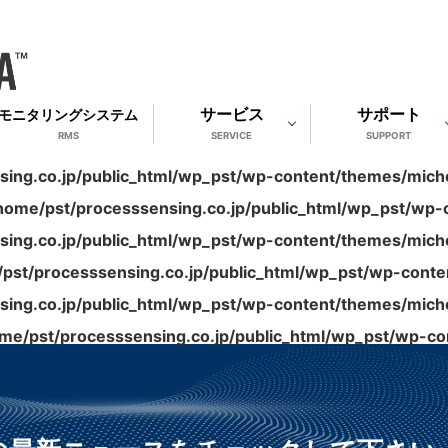
サービス
サポート
モニタリングシステム
RMS
SERVICE
SUPPORT
ing.co.jp/public_html/wp_pst/wp-content/themes/michel
home/pst/processsensing.co.jp/public_html/wp_pst/wp-c
ing.co.jp/public_html/wp_pst/wp-content/themes/michel
pst/processsensing.co.jp/public_html/wp_pst/wp-conten
ing.co.jp/public_html/wp_pst/wp-content/themes/michel
me/pst/processsensing.co.jp/public_html/wp_pst/wp-con