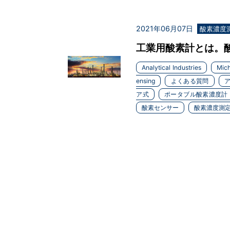
2021年06月07日
酸素濃度
工業用酸素計とは。酸素
Analytical Industries
Mich
ensing
よくある質問
ア式
ポータブル酸素濃度計
酸素センサー
酸素濃度測