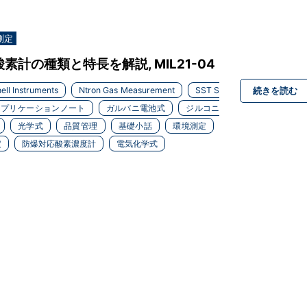
測定
計の種類と特長を解説, MIL21-04
ell Instruments
Ntron Gas Measurement
SST S
続きを読む
アプリケーションノート
ガルバニ電池式
ジルコニ
光学式
品質管理
基礎小話
環境測定
定
防爆対応酸素濃度計
電気化学式