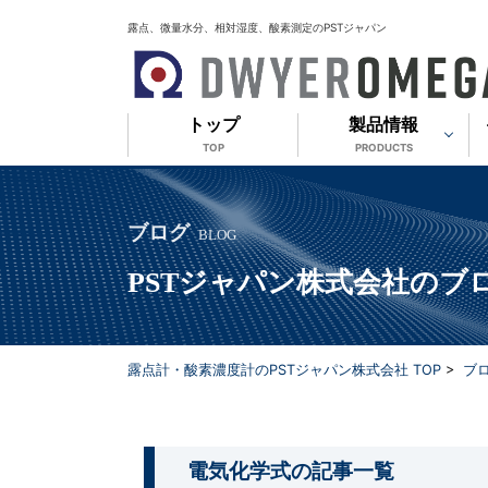
露点、微量水分、相対湿度、酸素測定のPSTジャパン
トップ
製品情報
TOP
PRODUCTS
ブログ
BLOG
PSTジャパン株式会社のブ
露点計・酸素濃度計のPSTジャパン株式会社 TOP
>
ブ
電気化学式
の記事一覧