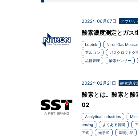
2022年06月07日
アプリケ
酸素濃度測定とガス生成
Ldetek
Ntron Gas Measu
アルゴン
ガスクロマトグ
品質管理
酸素センサー
2022年02月21日
酸素濃度
酸素とは。酸素と酸素
02
Analytical Industries
Mich
ensing
よくある質問
ア式
光学式
基礎小話