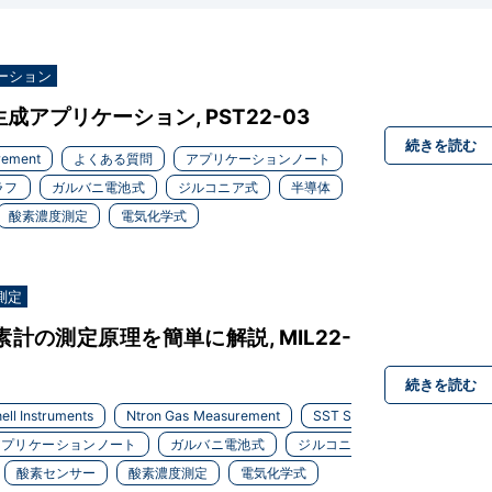
ーション
アプリケーション, PST22-03
続きを読む
rement
よくある質問
アプリケーションノート
ラフ
ガルバニ電池式
ジルコニア式
半導体
酸素濃度測定
電気化学式
測定
計の測定原理を簡単に解説, MIL22-
続きを読む
ell Instruments
Ntron Gas Measurement
SST S
アプリケーションノート
ガルバニ電池式
ジルコニ
酸素センサー
酸素濃度測定
電気化学式