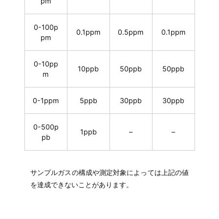
pm
0-100p
0.1ppm
0.5ppm
0.1ppm
pm
0-10pp
10ppb
50ppb
50ppb
m
0-1ppm
5ppb
30ppb
30ppb
0-500p
1ppb
–
–
pb
サンプルガスの構成や測定対象によっては上記の値
を達成できないことがあります。