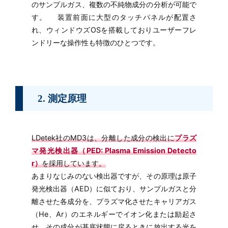
のサンプルガス、複数の不純物成分の分析が可能で
す。 装置前面に大型のタッチパネルが配置さ
れ、ウィンドウズOSを搭載しておりユーザーフレ
ンドリーな操作性も特徴のひとつです。
2. 測定原理
LDetek社のMD3は、分離した成分の検出に
プラズ
マ発光検出器（PED: Plasma Emission Detecto
r）
を採用しています。
あまりなじみのない検出器ですが、その原理は原子
発光検出器（AED）に似ており、サンプルガスと分
離させた各成分を、プラズマ化させたキャリアガス
（He、Ar）のエネルギーでイオン化または励起さ
せ、その成分が基底状態に戻るときに放出する光を