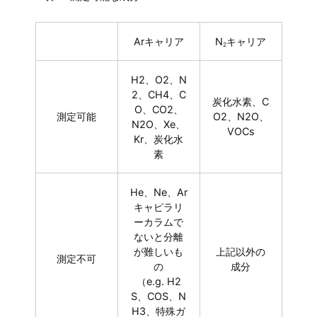
Arキャリア
N
キャリア
2
H2、O2、N
2、CH4、C
炭化水素、C
O、CO2、
測定可能
O2、N2O、
N2O、Xe、
VOCs
Kr、炭化水
素
He、Ne、Ar
キャピラリ
ーカラムで
ないと分離
が難しいも
上記以外の
測定不可
の
成分
（e.g. H2
S、COS、N
H3、特殊ガ