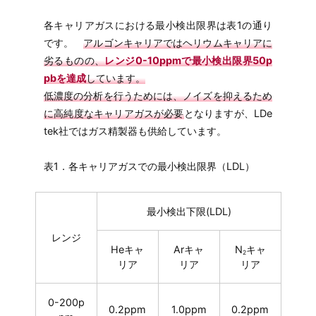
各キャリアガスにおける最小検出限界は表1の通り
です。
アルゴンキャリアではヘリウムキャリアに
劣るものの、
レンジ0-10ppmで最小検出限界50p
pbを達成
しています。
低濃度の分析を行うためには、ノイズを抑えるため
に高純度なキャリアガスが必要
となりますが、LDe
tek社ではガス精製器も供給しています。
表1．各キャリアガスでの最小検出限界（LDL）
最小検出下限(LDL)
レンジ
Heキャ
Arキャ
N
キャ
2
リア
リア
リア
0-200p
0.2ppm
1.0ppm
0.2ppm