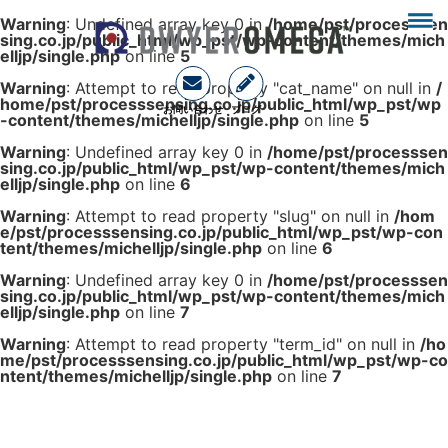
Warning
: Undefined array key 0 in
/home/pst/processsen
sing.co.jp/public_html/wp_pst/wp-content/themes/mich
elljp/single.php
on line
5
Warning
: Attempt to read property "cat_name" on null in
/
home/pst/processsensing.co.jp/public_html/wp_pst/wp
お問い合わせ
ブログ
-content/themes/michelljp/single.php
on line
5
Warning
: Undefined array key 0 in
/home/pst/processsen
sing.co.jp/public_html/wp_pst/wp-content/themes/mich
elljp/single.php
on line
6
Warning
: Attempt to read property "slug" on null in
/hom
e/pst/processsensing.co.jp/public_html/wp_pst/wp-con
tent/themes/michelljp/single.php
on line
6
Warning
: Undefined array key 0 in
/home/pst/processsen
sing.co.jp/public_html/wp_pst/wp-content/themes/mich
elljp/single.php
on line
7
Warning
: Attempt to read property "term_id" on null in
/ho
me/pst/processsensing.co.jp/public_html/wp_pst/wp-co
ntent/themes/michelljp/single.php
on line
7