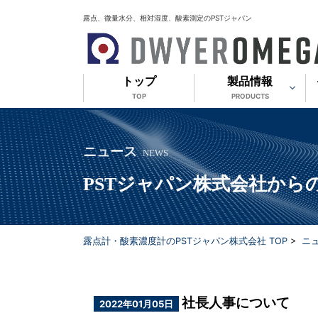
露点、微量水分、相対湿度、酸素測定のPSTジャパン
トップ
製品情報
TOP
PRODUCTS
ニュース
NEWS
PSTジャパン株式会社か
露点計・酸素濃度計のPSTジャパン株式会社 TOP
>
ニ
社長人事について
2022年01月05日