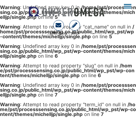
Warning
: Undefined array key 0 in
/home/pst/processsen
sing.co.jp/public_html/wp_pst/wp-content/themes/mich
elljp/single.php
on line
5
Warning
: Attempt to read property "cat_name" on null in
/
home/pst/processsensing.co.jp/public_html/wp_pst/wp
お問い合わせ
ブログ
-content/themes/michelljp/single.php
on line
5
Warning
: Undefined array key 0 in
/home/pst/processsen
sing.co.jp/public_html/wp_pst/wp-content/themes/mich
elljp/single.php
on line
6
Warning
: Attempt to read property "slug" on null in
/hom
e/pst/processsensing.co.jp/public_html/wp_pst/wp-con
tent/themes/michelljp/single.php
on line
6
Warning
: Undefined array key 0 in
/home/pst/processsen
sing.co.jp/public_html/wp_pst/wp-content/themes/mich
elljp/single.php
on line
7
Warning
: Attempt to read property "term_id" on null in
/ho
me/pst/processsensing.co.jp/public_html/wp_pst/wp-co
ntent/themes/michelljp/single.php
on line
7