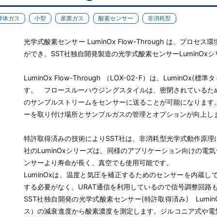
導体ガス
小型
産業ガス
酸素センサー
非消耗型
光学式酸素センサー LuminOx Flow-Through は、
ができ、SST社独自開発製造の光学式酸素センサーLuminOx
LuminOx Flow-Through （LOX-02-F）は、Lumi
す。 フロースルーハウジングスタイルは、密閉されているた
のサンプルストリームをセンサーに送ることが可能になります
ーを取り付け場所とサンプルガスの管理とオプションが向上し
特許取得済みの技術によりSST社は、非消耗型光学式動作原理
社のLuminOxシリーズは、同様のアプリケーション向けの電
ンサーより寿命が長く、真空でも使用可能です。
LuminOxは、温度と気圧を補正するためのセンサーを内蔵
する必要がなく、URAT通信を利用しているので信号調整回路
SST社独自開発の光学式酸素センサー(特許取得済み) Lum
ス）の減衰進度から酸素濃度を測定します。ジルコニア式や電