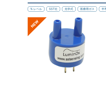
% レベル
SST社
光学式
医療用ガス
半
NEW