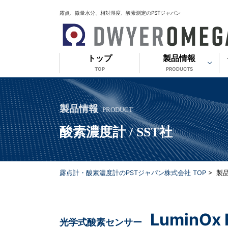
露点、微量水分、相対湿度、酸素測定のPSTジャパン
トップ
製品情報
TOP
PRODUCTS
製品情報
PRODUCT
酸素濃度計 / SST社
露点計・酸素濃度計のPSTジャパン株式会社 TOP
> 製
LuminOx 
光学式酸素センサー