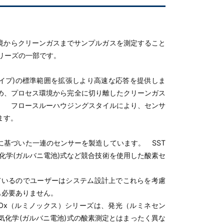
プロセス環境からクリーンガスまでサンプルガスを測定すること
シリーズの一部です。
nOx(標準タイプ)の標準範囲を拡張しより高速な応答を提供しま
め、プロセス環境から完全に切り離したクリーンガス
。 フロースルーハウジングスタイルにより、センサ
ます。
に基づいた一連のセンサーを製造しています。 SST
気化学(ガルバニ電池)式など競合技術を使用した酸素セ
しているのでユーザーはシステム設計上でこれらを考慮
も必要ありません。
inOx（ルミノックス）シリーズは、発光（ルミネセン
気化学(ガルバニ電池)式の酸素測定とはまったく異な